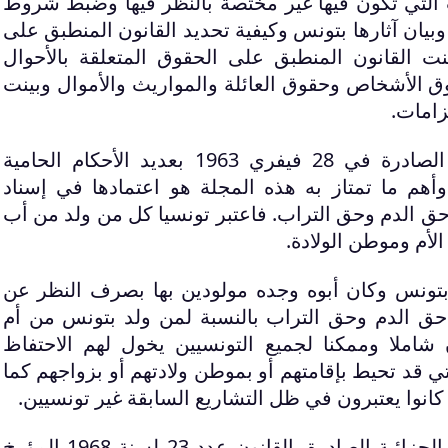
ت التي تكون فيها غير مختصة بالنظر فيها وضبط شروط
ة وبيان آثارها بتونس وكيفية تحديد القانون المنطبق على
ّنت القانون المنطبق على الحقوق المتعلقة بالأحوال
ق الأشخاص وحقوق العائلة والمواريث والأموال وبينت
زامات.
كما جاءت مجلة الجنسية الصادرة في 28 فيفري 1963 بعديد الأحكام الحامية
هم ما تمتاز به هذه المجلة هو اعتمادها في إسناد
 حق الدم وحق التراب. فاعتبر تونسيا كل من ولد من أب
أم وموطن الولادة.
بتونس وكان أبوه وجده مولودين بها بصرف النظر عن
 حق الدم وحق التراب بالنسبة لمن ولد بتونس من أم
 شاملا وممكنا لجميع التونسيين يخول لهم الاحتفاظ
 قد تحيط بإقامتهم أو بموطن ولادتهم أو بزواجهم كما
انوا يعتبرون في ظل التشاريع السابقة غير تونسيين.
كما جاءت مجلة الإجراءات الجزائية الصادرة بالقانون عدد 23 لسنة 1968 المؤرخ