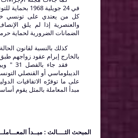
في 24 جويلية 8
كل من يعتدي على تونسي خار
والعنصرية إذا لم يلق الإنصاف
الضمانات الضرورية لحماية حرمة
بالخارج إبرام عقود زواجهم طبق ق
فقد جاء
الديبلوماسي أو القنصلي التونسي 
على ما توفرّه الاتفاقيات الدول
مبدأ المعاملة بالمثل يقوم أساس
المبحث الثــــالث : مبــدأ المعـــاملــة