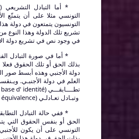
* أما التبادل التشريعي (
e
التونسي مثلا على أن يتمتّع ا
التونسيون يتمتعون في دولة هذ
تشريع تلك الدولة وهذا النوع من 
في وجود نص في تشريع دولة الأج
* أما في صورة التبادل الفع
بذلك الحق أو تلك الحقوق فعلا
دولة الأجنبي وهذه أبسط صور التب
العلم في دولة الأجنبـي. ويـنقسم 
تطــــابقـــي (
 base d' identité
وتبـادل تعـادلـي (
r équivalence
* ففي حالة التبادل التطاب
الحق أو بنفس الحقوق التي يتم
التونسي على أن يكون للأجنبي
بذات الحق في دولة هذا الأجنبي.