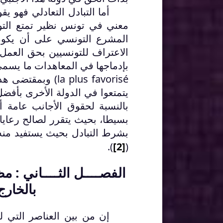
أما التبادل التعادلي فهو ي
معني في تونس نظير تمتع التو
المشرع التونسي على أن يكون
الاعتراف للتونسيين بحق العمل
بإدماجها في المعاهدات ما يسم
la plus favorisé
) وبمقتضى هذا
يتمتعوا في الدولة الأخرى بأفضل
بالنسبة لحقوق الأجانب عامة 
بسيطا، بحيث يتقرر لصالح رعايا 
بشرط التبادل بحيث يستفيد منه 
).
[2]
(
الفصــــل الثــــاني : م
بالخارج
إن من بين العناصر التي له