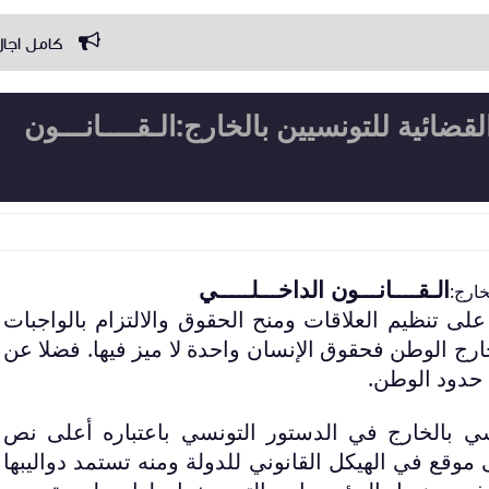
كامل اجال مجلة المرافعات الم
لقضائية للتونسيين بالخارج:الـقــــانـــون
الـقــــانـــون الداخـــلـــــي
خارج:
ى تنظيم العلاقات ومنح الحقوق والالتزام بالواجبات
رج الوطن فحقوق الإنسان واحدة لا ميز فيها. فضلا عن
 حدود الوطن.
 بالخارج في الدستور التونسي باعتباره أعلى نص
 موقع في الهيكل القانوني للدولة ومنه تستمد دواليبها