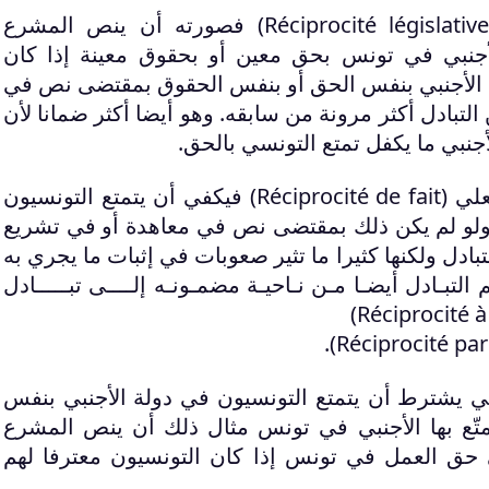
Réciprocité législativ
) فصورته أن ينص المشرع
لأجنبي في تونس بحق معين أو بحقوق معينة إذا كان
ا الأجنبي بنفس الحق أو بنفس الحقوق بمقتضى نص في
التبادل أكثر مرونة من سابقه. وهو أيضا أكثر ضمانا لأن
نبي ما يكفل تمتع التونسي بالحق.
لي (
Réciprocité de fait
) فيكفي أن يتمتع التونسيون
 ولو لم يكن ذلك بمقتضى نص في معاهدة أو في تشريع
ادل ولكنها كثيرا ما تثير صعوبات في إثبات ما يجري به
التبـادل أيضـا مـن نـاحيـة مضمـونـه إلــــى تبـــــادل
)
Réciprocité à
).
Réciprocité pa
قي يشترط أن يتمتع التونسيون في دولة الأجنبي بنفس
تّع بها الأجنبي في تونس مثال ذلك أن ينص المشرع
 حق العمل في تونس إذا كان التونسيون معترفا لهم