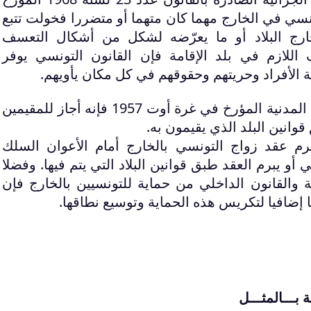
196 بحماية للتونسي في الخارج مهما كان متهما أو متضررا فخولت تتبع
ج البلاد أو ما يعرّضه لشكل من أشكال التعسف
 اللازم في بلد الإقامة فإن القانون التونسي يوفر
 الأفراد وحريتهم وحقوقهم في كل مكان يأويهم.
كذلك بالنسبة لقانون الحالة المدنية المؤرخ في غرة أوت 1957 فإنه أجاز للمقيمين
وانين البلد الذي يقيمون به.
 بالفصل 31 " ويبرم عقد زواج التونسي بالخارج أمام الأعوان السلك
أو يبرم العقد طبق قوانين البلاد التي يتم فيها. وفضلا
ية والقانون الداخلي من حماية للتونسيين بالخارج فإن
ا إضافيا لتكريس هذه الحماية وتوسيع نطاقها.
 بـــالمثـــل