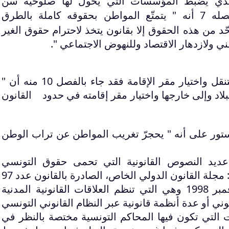
الذي يضبط المؤسسات التي يخول لها صلوحية سن
) فقد نص في فصله 7 أنه " يتمتّع المواطن بحقوقه كاملة بالطرق
حّد من هذه الحقوق إلا بقانون يتخذ لاحترام حقوق الغير
ني ولازدهار الاقتصاد وللنهوض الاجتماعي ".
كما ضمن الدستور حرية التنقل واختيار مقر الإقامة فقد جاء بالفصل 10 منه أن "
لاد وإلى خارجها واختيار مقر إقامته في حدود القانون
صل 11 من الدستور على أنه " يحجرّ تغريب المواطن عن تراب الوطن
عديد النصوص القانونية التي تحمى حقوق التونسي
بالخارج. ومن أهم هذه النصوص : مجلة القانون الدولي الخاص، الصادرة بالقانون عدد 97
لسنة 1998 المؤرخ في 27 نوفمبر 1998 وهي التي تنظم العلاقات القانونية المدنية
نوني أو عدة أنظمة قانونية عبر النظام القانوني التونسي
ات التي تكون فيها المحاكم التونسية مختصة بالنظر في