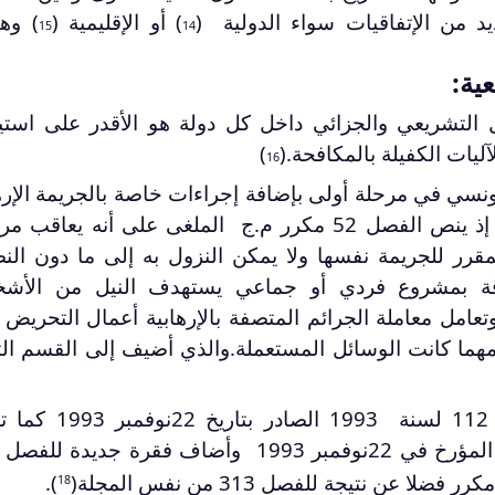
يد من الإتفاقيات سواء الدولية (
) أو الإقليمية (
) وه
15
14
ية:
 التشريعي والجزائي داخل كل دولة هو الأقدر على استي
آليات الكفيلة بالمكافحة.(
)
16
نسي في مرحلة أولى بإضافة إجراءات خاصة بالجريمة الإره
) إذ ينص الفصل 52 مكرر م.ج الملغى على أنه يعاقب 
المقرر للجريمة نفسها ولا يمكن النزول به إلى ما دون ال
اقة بمشروع فردي أو جماعي يستهدف النيل من الأش
تعامل معاملة الجرائم المتصفة بالإرهابية أعمال التحريض
مهما كانت الوسائل المستعملة.والذي أضيف إلى القسم ال
المجلة الجنائية بمقتضى القانون عدد 112 لسنة 1993 ال
).
18