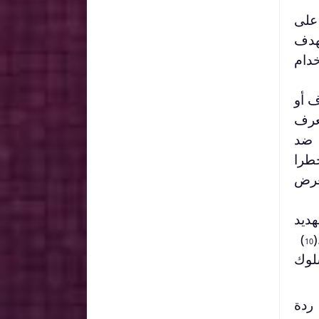
 على
هدف
دام
ف أو
عرف
 ضد
طرا
غرض
ديد
)
10
سلوك
 ردة