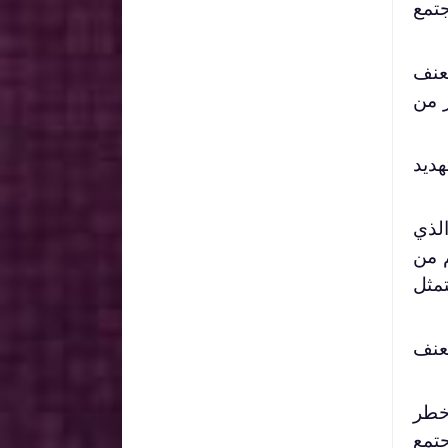
جتمع
لعنف
 من
هديد
الذي
م من
تمثل
لعنف
أخطر
جتمع