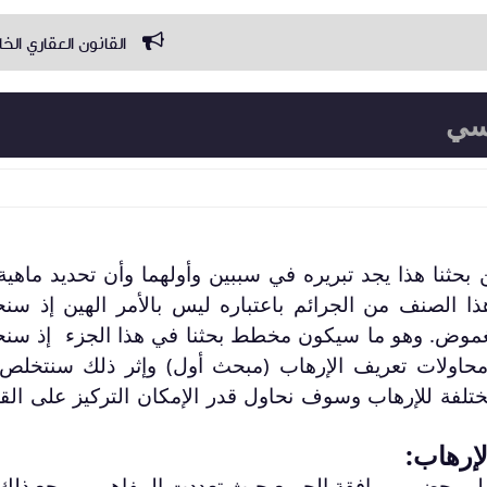
القانون العقاري الخاص
دليل الإ
نسي
بحثنا هذا يجد تبريره في سببين وأولهما وأن تحديد ماهية
 الصنف من الجرائم باعتباره ليس بالأمر الهين إذ سنح
الغموض. وهو ما سيكون مخطط بحثنا في هذا الجزء إذ سنح
اولات تعريف الإرهاب (مبحث أول) وإثر ذلك سنتخلص
تلفة للإرهاب وسوف نحاول قدر الإمكان التركيز على الق
لإرهاب:
لم يحضى بموافقة الجميع حيث تعددت المفاهيم ويرجع ذلك