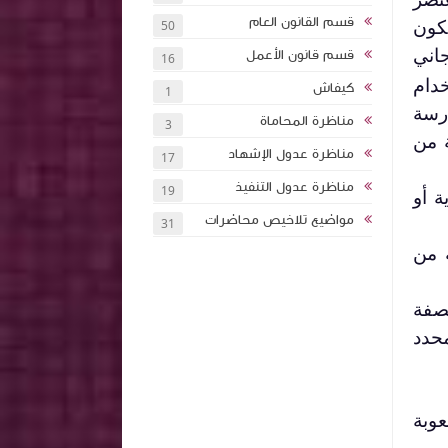
قسم القانون العام
كون
50
جاني
قسم قانون الأعمل
16
خدام
كيفاش
1
رسة
مناظرة المحاماة
3
 من
مناظرة عدول الإشهاد
17
مناظرة عدول التنفيذ
19
ية أو
مواضيع تلاخيص محاضرات
31
ة من
صفة
حدد
وبة