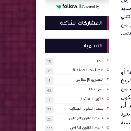
حديد
Powered by
ثني
المشاركات الشائعة
م من
لفصل
التسميات
أخبار
10
الإجراءات الجماعية
" أو
8
ردع
التشريع الإسلامي
4
 من
شمعناها
43
كون
قانون الإسثمار
1
د أن
قسم العلوم الجنائية
77
يعود
قسم القانون المقارن
25
مية
قسم القانون الخاص
309
لمة إرهاب Terreur أولا العنصر