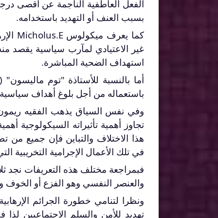
الفعل العاطفية الناجمة عن أقصى درجا
بسبب العنف أو التهديد باستخدامه.
كما يعرف ميكولوس
lus.E
غير الاعتيادي لمآرب سياسية يقصد من
استهداف الضحية المباشرة.
أما بالنسبة للأستاذة "توم ماليسون" (
باستعماله من أجل بلوغ أهداف سياسية.
وفي نفس السياق يذهب الفقيه ريمون 
تجاوز أهمية تأثيراته السيكولوجية أهمي
هذا الاختلاف والتباين فإن جميع من ت
في تلك الأعمال الإجرامية التخريبية ال
فبمراجعة مختلف هذه التعريفات نجد ثلا
والعنصر النفسي وهو الفزع أو الخوف وال
ونظرا لتنامي خطورة الجرائم الإرهابية
تهديد للأمن والسلم الاجتماعيين لذا 