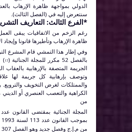
الدولي بمواجهة ظاهرة الإرهاب بالعد
سنتعرض إليه في (الفصل الثالث).
*الفرع الثالث: التعاريف التشريع
رغم الزخم من الاتفاقيات يبقى العمل
ظاهرة الإرهاب وتأطيرها قانونا وإيجاد ال
وفي إطار هذا التمشي قام المشرع التو
بالفصل 52 مكرر للمجلة الجنائية (
17
الجريمة المتصفة بالإرهابية بالعقاب 
وتوصف بإرهابية كل جريمة لها عل
والممتلكات لغرض التخويف والترويع. و
الكراهية والتعصب العنصري أو الديني 
من
من م.إ.ج وفصل جديد وهو الفصل 307 مكرر فضلا عن نتيجة للفصل 313 من نفس المجلة(