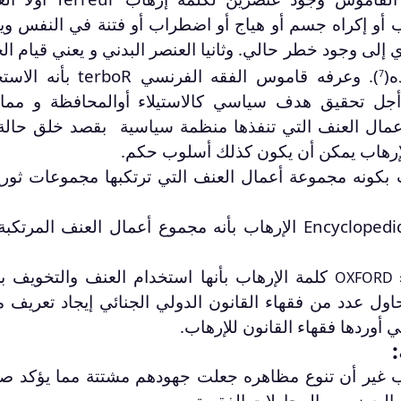
أو إكراه جسم أو هياج أو اضطراب أو فتنة في النفس وي
 إلى وجود خطر حالي. وثانيا العنصر البدني و يعني قيام ال
(
). وعرفه قاموس الفقه الفرنسي
R
o
b
er
t
بأنه الاست
7
 أجل تحقيق هدف سياسي كالاستيلاء أوالمحافظة و مما
مال العنف التي تنفذها منظمة سياسية بقصد خلق حالة
الإرهاب يمكن أن يكون كذلك أسلوب حكم.
 فيعرف الإرهاب بكونه مجموعة أعمال العنف التي ترتكبها مجموعات ثور
grand Le الإرهاب بأنه مجموع أعمال العنف المرتكب
كلمة الإرهاب بأنها استخدام العنف والتخويف ب
OXFORD 
ول عدد من فقهاء القانون الدولي الجنائي إيجاد تعريف م
 أوردها فقهاء القانون للإرهاب.
:
اب غير أن تنوع مظاهره جعلت جهودهم مشتتة مما يؤكد صع
لبعض من المحاولات الفقهية.