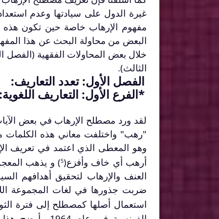
غيرة الدول على سيادتها وعدم استعداد
مفهوم الإرهاب خاصة حين تكون هذه ال
البعض من محاولة البحث عن هذا المفهوم
خلال بعض المحاولات الفقهية (الفصل ال
الثالث).
الفصل الأول: تعدد التعاريف:
*الفرع الأول: التعاريف اللغوية:
لقد ورد مصطلح الإرهاب في بعض الآيات 
"رهب" واختلفت معاني هذه الكلمات م
وهو المعطى الذي اعتمد في تعريف الإر
أرهب أي خاف وأفزع(
) و يذهب المعج
5
العنف والإرهاب لتحقيق أهدافهم السياس
ضربت جذورها في لغات المجموعة اللاتي
استعمال أصلها كمصطلح إلى فترة الثور