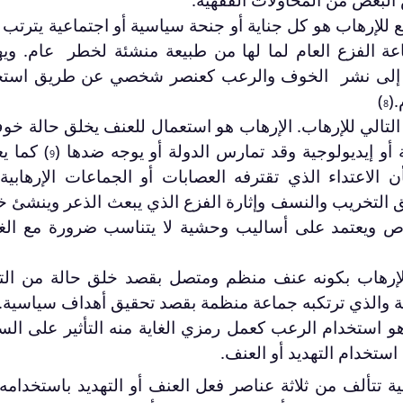
سع للإرهاب هو كل جناية أو جنحة سياسية أو اجتماعية يترتب
شاعة الفزع العام لما لها من طبيعة منشئة لخطر عام. وي
ده إلى نشر الخوف والرعب كعنصر شخصي عن طريق استخ
(
)
8
التالي للإرهاب. الإرهاب هو استعمال للعنف يخلق حالة خو
و إيديولوجية وقد تمارس الدولة أو يوجه ضدها (
) كما ي
9
 الاعتداء الذي تقترفه العصابات أو الجماعات الإرهابية
 التخريب والنسف وإثارة الفزع الذي يبعث الذعر وينشئ خ
خاص ويعتمد على أساليب وحشية لا يتناسب ضرورة مع ال
لإرهاب بكونه عنف منظم ومتصل بقصد خلق حالة من الته
ية والذي ترتكبه جماعة منظمة بقصد تحقيق أهداف سياسية.(
هو استخدام الرعب كعمل رمزي الغاية منه التأثير على ال
استخدام التهديد أو العنف.
لإرهاب عملية تتألف من ثلاثة عناصر فعل العنف أو التهديد باستخدامه