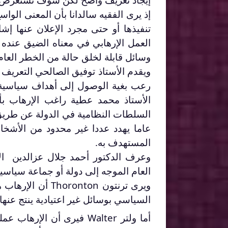
إذ يرى الفقيه سالدانا بأن المعنى الوا
تنفيذها أو حتى مجرد الإعلان عنها إ
العمل الإرهابي في معناه الضيق عن
وسائل قابلة لخلق حالة من الخطر العام.
ويقدم الأستاذ توفيق الصالحي التعريف 
رعب بغية الوصول إلى أهداف سياسية أ
الأستاذ محمد عطية راغب الإرهاب بأن
السلطات النظامية في الدولة عن طريق
عاما يهدد عددا غير محدود من الأش
المستهدف به.
وعرف الدكتور أحمد جلال عزالدين ا
العام الموجه إلى دولة أو جماعة سياس
ويرى ترنتون
Thoronton
أن الإرهاب 
السياسي بوسائل غير اعتيادية ينتج عنها 
أما ولتر Walter فيرى أن ا