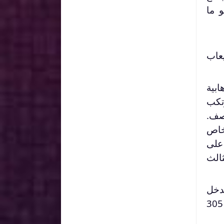
و ما
عاب
ابية
مرتكب
نصف.
خاص
 على
ثالث
صادر بتاريخ 22نوفمبر 1993 كما تدخل
بموجب القانون عدد 113 لسنة 1993 المؤرخ في 22نوفمبر 1993 وأضاف فقرة جديدة للفصل 305