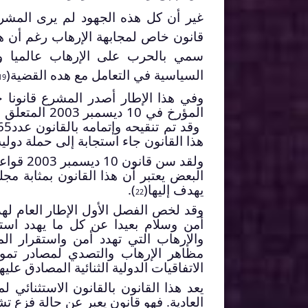
غير أن كل هذه الجهود لم يرى المشرع
قانون خاص لمجابهة الإرهاب رغم أن هذ
سمي بالحرب على الإرهاب عالميا وظ
السياسية في التعامل مع هده القضية(
19
المؤرخ في 10 ديسمبر 2003 المتعلق بدعم المجهود الدولي لمكافحة الإرهاب ومنع غسيل الأموال (
وقد تم تنقيحه وإتمامه بالقانون عدد65 لسنة 2009 مؤرخ في 12 أوت 2009(
هذا القانون جاء استجابة إلى حملة دولي
ولقد سن
البعض يعتبر أن هذا القانون بمثابة م
يهدف إليها(
).
22
وقد لخص الفصل الأول الإطار العام له
أمن وسلام بعيدا عن كل ما يهدد است
والإرهاب التي تهدد أمن واستقرار ال
مظاهر الإرهاب والتصدي لمصادر تموي
الاتفاقيات الدولية الثنائية المصادق علي
يعد هذا القانون بالقانون الاستثنائي ل
العادية. فهو قانون يعبر عن حالة فزع تشر