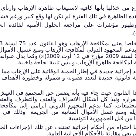
 من خلالها بأنها كافية لاستيعاب ظاهرة الإرهاب وارتأى
ه الظاهرة في تلك الفترة لم تكن لها وقع كبير ورغم فش
هور مؤشرات على مراجعة الحلول الأمنية لفائدة الح
).
وفي هذا الإطار أصد
) وكما يدل عنوانه
21
ة لمكافحة ظاهرة الإرهاب وليس تلبية لحاجة داخلية.
 قانون 10 ديسمبر 2003 قواعد إجرائية جديدة في إطار الحملة الوقائية على الإرهاب م
جلة قانونية جديدة لتعدد فصوله و شموله وخطورة الأهداف 
ذا القانون حيث جاء فيه بأنه يضمن حق المجتمع في العي
قراره ونبذ كل أشكال الانحراف والعنف والتطرف والعنص
مجتمعات. كما يدعم المجهود الدولي الرامي إلى مكافحة
له ومنع غسل الأموال المتأتية من الجريمة وذلك في إ
ها من قبل الجمهورية التونسية.
ما احتواه من أحكام إجرائية تختلف عن تلك الإجراءات الجز
يعي مقارنة بالأحكام الإجرائية العامة.