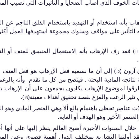
ت الخوف الذي أصاب الضحايا و التأثيرات التي تصيب الم
Micho الإرهاب بأنه استخدام أو التهديد باستخدام القلق الناجم عن ا
ه التأثير على مواقف وسلوك مجموعة استهدفها العمل أكثر
) فقد رف الإرهاب بأنه الاستعمال المنسق للعنف أو الت
11
آرون (
) إلى أن ما نسميه فعل الإرهاب هو فعل العنف 
12
ة نتائجه المادية البحتة . فيتضح من كل ما تقدم وأنه بالرغ
طرقوا لموضوع الإرهاب يكادون يجمعون على أن الإرهاب ي
تي تثير الرعب والفزع بقصد تحقيق أهداف معينة(
).
13
ث عناصر تحظى باهتمام بالغ ألا وهي العنصر المادي وهو ا
عنصر الأخير وهو الهدف أو الغاية.
 خلال السنوات الأخيرة أصبح العالم ينظر إليها على أنها 
فقد أولتها التشاريع بمختلف الدول أهمية قصوى وعين الم