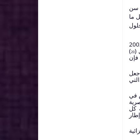
 سن
ل ما
لول
ر المشرع قانونا خاصا يعنى بمكافحة الإرهاب وهو القانون عدد 75 لسنة 2003
)
20
 فإن
ما جعل
التي
ش في
رية
 كل
طار
ائية