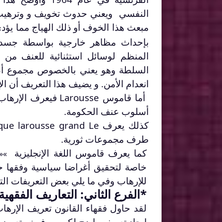
النفسي ويعني حدوث تخويف و وترهيب 
مبعث هذا الخوف أو ذلك الهياج مما يؤدي
بإحداث مظاهر خارجية بواسطة جسده
المنظم لوسائل استثنائية للعنف من
السلطة وهو يعني بالخصوص مجموع أع
انعدام الأمن. و يضيف هذا التعريف أن 
أما قاموس Larousse
أسلوب عنف الحكومة.
كذلك يعرف Encyclopedique
larousse
طرف مجموعات ثورية.
كما يعرف قاموس اللغة الإنجليزية
»
«
خاصة لتحقيق أغراضا سياسية وفقها حا
للإرهاب وفي ما يلي بعض التعريفات التي
*الفرع الثاني: التعاريف الفقهية
لقد حاول فقهاء القانون تعريف الإره
إيجاد تعريف واضح لكن سوف نستعرض ا