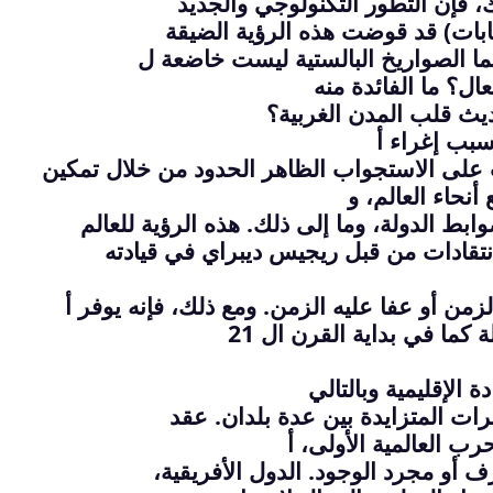
، فإن التطور التكنولوجي والجديد
ات) قد قوضت هذه الرؤية الضيقة
ما الصواريخ البالستية ليست خاضعة ل
ل؟ ما الفائدة منه
ث قلب المدن الغربية؟
سبب إغراء أ
نت على الاستجواب الظاهر الحدود من خلال تمكين
نحاء العالم، و
ط الدولة، وما إلى ذلك. هذه الرؤية للعالم
تقادات من قبل ريجيس ديبراي في قيادته
زمن أو عفا عليه الزمن. ومع ذلك، فإنه يوفر أ
 كما في بداية القرن ال 21
الإقليمية وبالتالي
ات المتزايدة بين عدة بلدان. عقد
رب العالمية الأولى، أ
 أو مجرد الوجود. الدول الأفريقية،