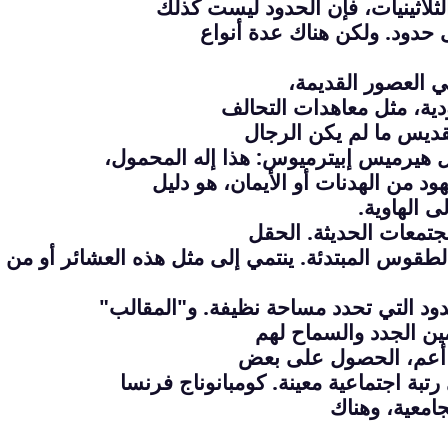
لثلاثينيات، فإن الحدود ليست كذلك
حدود. ولكن هناك عدة أنواع
ي العصور القديمة،
ية، مثل معاهدات التحالف
قديس ما لم يكن الرجال
ل هيرميس إبيترميوس: هذا إله المحمول،
د من الهدنات أو الأيمان، هو دليل
 الهاوية.
جتمعات الحديثة. الحقل
طقوس المبتدئة. ينتمي إلى مثل هذه العشائر أو من ه
دود التي تحدد مساحة نظيفة. و"المقالب"
مين الجدد والسماح لهم
 أعم، الحصول على بعض
تبة اجتماعية معينة. كومبانوناج فرنسا
امعية، وهناك