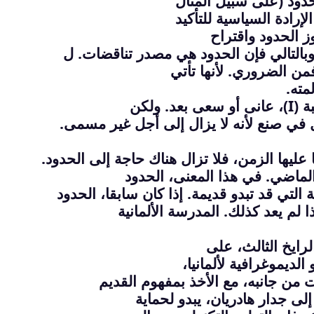
دود (على سبيل المثال
لإرادة السياسية للتأكيد
اوز الحدود واقتراح
بالتالي فإن الحدود هي مصدر تناقضات. ل
من الضروري. لأنها تأتي
مته.
ة (
I
)، عانى أو سعى بعد. ولكن
ل في صنع لأنه لا يزال إلى أجل غير مسمى.
 عليها الزمن، فلا تزال هناك حاجة إلى الحدود.
الماضي. في هذا المعنى، الحدود
التي قد تبدو قديمة. إذا كان سابقا، الحدود
م يعد كذلك. المدرسة الألمانية
رايخ الثالث، على
لديموغرافية لألمانيا،
ت من جانبه، مع الأخذ بمفهوم القديم
لى جدار هادريان، يبدو لحماية