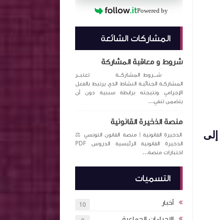
Powered by
المشاركات الشائعة
شروط و معاقبة المشاركة
شـــروط المشاركــة تعتبــر
المشاركـة الجنائيـة النشاط الذي يرتبط بالفعل
الإجرامي ونتيجته برابطة سببية دون أن
يتضمن تنفي...
منصة الذخيرة القانونية
إلى
الذخيرة القانونية | منصة القانون التونسي ⚖️
الذخيرة القانونية الرئيسية الدروس PDF
اختبارات منصة...
التسميات
أخبار
10
الإجراءات الجماعية