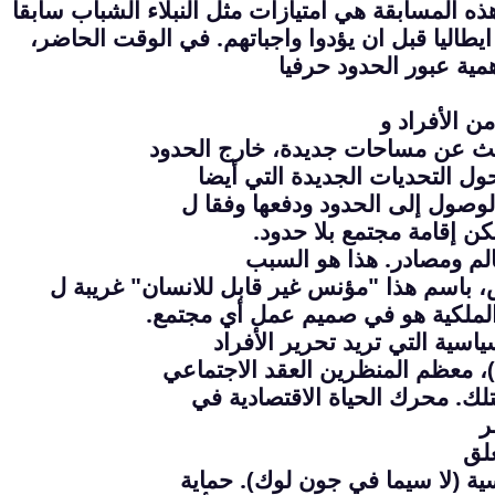
هذه المسابقة هي امتيازات مثل النبلاء الشباب سابقا
يطاليا قبل ان يؤدوا واجباتهم. في الوقت الحاضر،
ية عبور الحدود حرفيا
 الأفراد و
حث عن مساحات جديدة، خارج الحدود
 حول التحديات الجديدة التي أيضا
وصول إلى الحدود ودفعها وفقا ل
ن إقامة مجتمع بلا حدود.
الم ومصادر. هذا هو السبب
ض، باسم هذا "مؤنس غير قابل للانسان" غريبة ل
الملكية هو في صميم عمل أي مجتمع.
ياسية التي تريد تحرير الأفراد
، معظم المنظرين العقد الاجتماعي
لك. محرك الحياة الاقتصادية في
ر
علق
ة (لا سيما في جون لوك). حماية