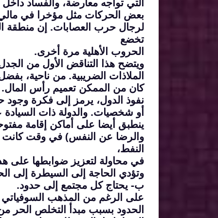
التي تواجه معارضة، والفساد داخل جه
بعض الحركات مثل مؤخرا في مالي. 
لرجال حرب العصابات. إن منطقة البح
تخضع
الحروب الأهلية مرة أخرى.
ويتضح هذا التناقض الأول من الجدل 
الملاذات الضريبية. من ناحية، بفضل 
كان من الممكن تعميم رأس المال. م
نفوذ الدول، يرمز إلى فكرة وجود 
أو شخصيات. والدولة ذات السيادة ع
ينطبق أيضا على أماكن إقامة مفتوح
والرضا عن النفس) في وقت كانت ف
النفط،
في محاولة لتعزيز ضوابطها على هذ
وتؤدي الحاجة إلى السيطرة إلى الح
ب- يحتاج كل مجتمع إلى حدود.
على الرغم من المذهب السوفياتي لل
الحدود بسبب مبدأ التخلص الحر من ا