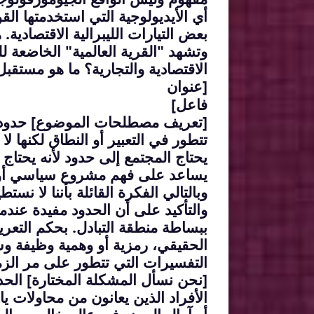
أي الأيديولوجية التي استخدمتها القو
بعض التيارات الليبرالية الاقتصادية.
وتشهد "القرية العالمية" الخاضعة لل
الاقتصادية والتجارية؟ ما هو مستقبل
[عنوان
فاعل]
[تعريف مصطلحات الموضوع] حدود أ
تتطور في التعبير أو النطاق لكنها ل
يحتاج المجتمع إلى حدود لأنه يحتاج 
يساعد على فهم مشروع سياسي أو اج
وبالتالي الفكرة القائلة بأننا لا نس
والتأكيد على أن الحدود مفيدة عند
ببساطة منطقة التبادل. بحكم التعر
الحقيقي، رمزية أو وهمية وظيفة 
التفسيرات التي تتطور على مر الزم
[نحن نسأل المشكلة المختارة] الح
الأفراد الذين يعانون من محاولات 