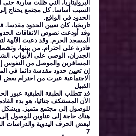
البروليتاريا، التي ظلت سارية حتى ا
السبب أساسا. كل مجتمع يحتاج إلى 
الحدود في الواقع.
تاريخيا، كان تعيين الحدود مقدسا. ف
وقد أودعت نصوص الاتفاقات الحدود
المسجد الحرم. وقد دعيت الآلهة لت
قادرة على احترام. من بينها، وتشم
الجدران، الوصي على الأبواب، الشهو
المسافرين والموصل من النفوس إلى
إن تعيين حدود مقدسة دائما في الم
الاجتماعية عبرت من احترام بعض ال
القبيل
قد تتطلب الطبقة الطبقية عبور الح
الآن المستنكف جنائيا، هو بدء القاد
للوصول إلى مجتمع متميز. وبشكل
هناك حاجة إلى عناوين للوصول إلى ر
لبعض الحرف اليدوية والدراسات الج
7