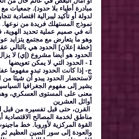
أو آمال البعض في عالم خال من الح
مبادرة أطباء بلا حدود). جمعيات مع ا
لدولة أو تأكيد ليبرالية اقتصادية تتج
نموذج المستهلك فريدة من نوعها. و
أنه في صميم عملية تحديد الهوية، ف
وهو ما يتعارض مع مجتمع يتزايد عول
[خطة إعلان] الحدود هي بالتالي عقب
الحدود هو أيضا مشروع (إي) لا يزا
I
- الحدود التي لا يمكن تعويضها
ج- إذا كانت الحدود تبدو مفهوما عفا
لاستحضار الحدود يبدو أن شيئا من 
يشير إلى مفهوم الجغرافيا السياسية 
معنى على المستوى العسكري، وهذا ل
أوائل العشرين
القرن، حتى قبل تفسيره من قبل ال
مناطق لخدمة المصالح الاقتصادية أو ا
القوة المركزية لأوروبا. خط ماجينو
والعودة إلى سور الصين العظيم ثم إ