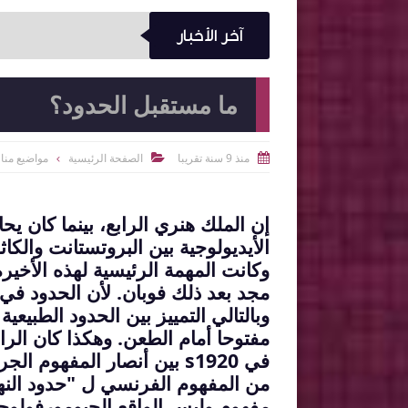
آخر الأخبار
ما مستقبل الحدود؟
منذ 9 سنة تقريبا
الصفحة الرئيسية
مواضيع منا


إن الملك هنري الرابع، بينما كان يح
الأيديولوجية بين البروتستانت والكا
وكانت المهمة الرئيسية لهذه الأخ
مجد بعد ذلك فوبان. لأن الحدود في 
وبالتالي التمييز بين الحدود الطبيعي
مفتوحا أمام الطعن. وهكذا كان الر
في 1920
s
بين أنصار المفهوم الجر
من المفهوم الفرنسي ل "حدود النه
مفهوم وليس الواقع الجيومورفولوجي