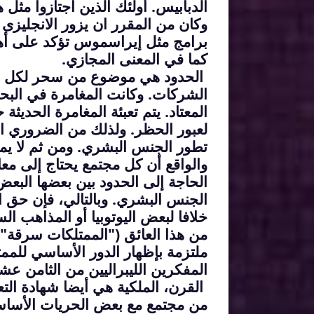
الدبابيس. أولئك الذين اجتازوا مثل 
وكان من المقرر ان يزور الانجليزى ا
برامج مثل إيراسموس تؤكد على أهم
كما في المعنى المجازي.
الحدود هي موضوع من سحر لكل من
الشركات. وكانت المغامرة في الب
المعتاد. يتم تعبئة المغامرة الحديثة
لعبور الحظر. ولذلك من الضروري ال
تطور الجنس البشري. ومن ثم لا يمك
والواقع أن كل مجتمع يحتاج إلى مع
الحاجة إلى الحدود بين بعضها البع
الجنس البشري. وبالتالي، فإن حق 
خلافا لبعض اليوتوبيا أو المذاهب الس
من هذا العائق ("الممتلكات سرقة")
ملتزمة بإظهار الدور الأساسي للممت
المفكرين الليبراليين من الثامن عش
القرن، الملكية هي أيضا شهادة الت
من مجتمع مع بعض الحريات الأساسي