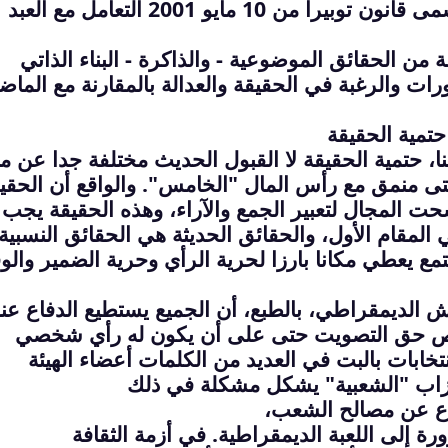
مظاهرة من 17 أكتوبر 1961. ما يسمى قانون توبيرا من 10 مايو 2001 التعامل مع العبد
 من الحقائق الموضوعية - والذاكرة - البناء الذاتي
رات والرغبة في الحقيقة والعدالة
بالمقارنة مع الماض
تمية الحقيقة
 حتمية الحقيقة لا
القبول الحديث مختلفة جدا عن ما
تى
منمق مع رأس المال "الخامس". والواقع أن الحقي
حت المجال لتعبير الجمع
والآراء، وهذه الحقيقة يجب 
 المقام الأول، والحقائق الحديثة هي الحقائق النسبية
تمع
يعطي مكانا بارزا لحرية الرأي وحرية الضمير والوق
الديمقراطي، بالطبع، أن الجميع يستطيع الدفاع عن
 وينص حق التصويت حتى على أن يكون له رأي شخصي
ابات بالبت في العديد من الكلمات
أعضاء الهيئة
أحزاب "الشعبية" يشكل مشكلة في ذلك
فاع عن مصالح الشعب،
ة إلى اللعبة الديمقراطية. في أزمة الثقافة