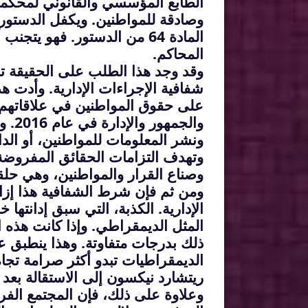
الطابع المؤسسي والقانوني لمحكمة
وصادقة للمواطنين. ويكفل الدستور 
المادة 64 من الدستور. فهو يتجنب أي عقبة سياسية أمام تحديد الحقيقة متى
المحاكم
.
وقد وجد هذا الطلب على الحقيقة تط
شفافية الإجراءات الإدارية. وأدت هذه الحركة إل
على حقوق المواطنين في علاقاتهم مع
والجمهور والإدارة في عام 2016. وهذا يحكم القواعد المتعلقة بشفافية الجمهور
ونشر المعلومات للمواطنين، أو الدافع
وتهدف التزامات الحقائق المفروضة ع
وصناع القرار والمواطنين، وهي ح
ومن ثم فإن شرط الشفافية هذا إزاء
الإدارية. الكذبة، التي سبق إدانتها
المثل الديمقراطي. وإذا كانت هذه ال
ذلك بدرجات متفاوتة. وهذا ينطبق 
الديمقراطيات تبدو
أكثر صرامة تجاه
ريتشارد نيكسون إلى الاستقالة بعد
وعلاوة على ذلك، فإن المجتمع الف