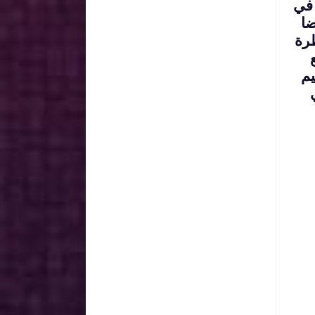
 في
ضا
رة
يم