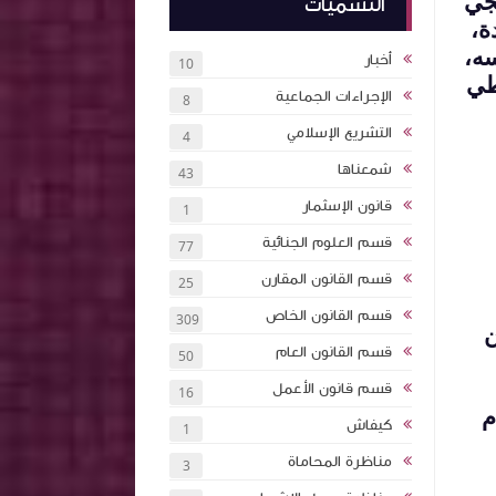
جي
التسميات
ه،
أخبار
10
طي
الإجراءات الجماعية
8
التشريع الإسلامي
4
شمعناها
43
قانون الإسثمار
1
قسم العلوم الجنائية
77
قسم القانون المقارن
25
قسم القانون الخاص
309
ن
قسم القانون العام
50
قسم قانون الأعمل
16
م
كيفاش
1
مناظرة المحاماة
3