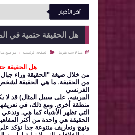
آخر الأخبار
هل الحقيقة حتمية في ال
منذ 9 سنة تقريبا
الصفحة الرئيسية
مواضيع منا


هل الحقيقة حت
من خلال صيغة "الحقيقة وراء جبال ا
من
الحقيقة. ما هي الحقيقة لشخص 
الفرنسي
البيرينيه، على سبيل المثال) قد ل
منطقة أخرى. ومع ذلك، في تعريفها
التي تظهر الأشياء كما هي. وتدعي ال
الحقيقة هي واحدة من أكثر المفاهي
ونهج وتعاريف متنوعة جدا تؤكد ع
من الخلافات التي لا نهاية لها بين 