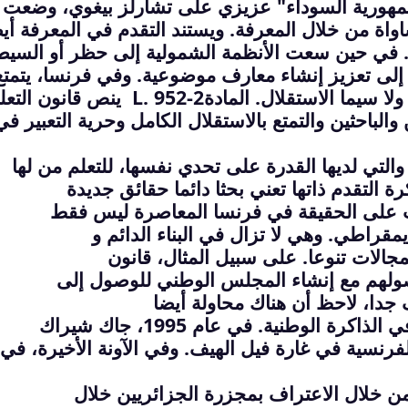
جمهورية السوداء" عزيزي على تشارلز بيغوي، وضعت
اواة من خلال المعرفة
.
ويستند التقدم في المعرفة أي
في حين سعت الأنظمة الشمولية إلى حظر أو السيط
إلى تعزيز إنشاء معارف موضوعية. وفي فرنسا،
يتمتع
ا سيما الاستقلال. المادة
L. 952-2
ينص قانون التعل
والباحثين
والتمتع بالاستقلال الكامل وحرية التعبير في
 والتي لديها القدرة على تحدي نفسها، للتعلم من لها
 التقدم ذاتها تعني بحثا دائما
حقائق جديدة
لب على الحقيقة في فرنسا المعاصرة ليس فقط
مقراطي. وهي لا تزال في البناء الدائم و
مجالات تنوعا. على سبيل المثال، قانون
صولهم مع إنشاء المجلس الوطني للوصول إلى
ة الوطنية. في عام 1995، جاك شيراك
لفرنسية في غارة فيل الهيف. وفي الآونة الأخيرة، في
من خلال الاعتراف بمجزرة الجزائريين خلال