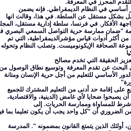
تقدم المحرز في المعرفة
.
 أساسي في النظام الديمقراطي. فإنه يضمن
مل بشكل مستقل عن السلطة. في هذا، وقالت انها
ة الأفكار. في فرنسا، سلطة إدارية
مستقل، المج
مة "ضمان ممارسة
حرية التواصل السمعي البصري ف
من أكثر
أدوات قياس مؤشرالديمقراطية، التي تم
وتصلب النظام وتحوله 
ا
عزيز الحقيقة التي تخدم مصالح
ي البحث عن تقدم المعرفة
وتوسيع نطاق الوصول من
لدور الأساسي للتعليم
من أجل حرية الإنسان ومتانة
رة
"
أن يصبحوا ضحايا لأي غامض (الدينية، والاقتصادية،
 شرط للمساواة وممارسة الحريات. إلى
ن الضروري أن "كل واحد يجب أن يكون تعليما بما في
 أولئك الذين يتمتع القانون بمضمونه ". المدرسة