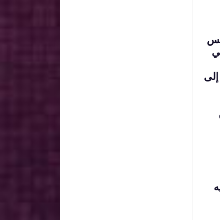
لس
ي
إلى
ه