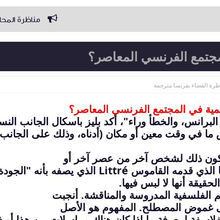
مناظرة المحاماة سنة أولى
مجتمع الفرنسي المعاصر؟
ظرة القضاء بفرنسا مترجمة
مية في المجتمع الفرنسي المعاصر؟
لبرانس، والخطأ وراء"، أكد بليز باسكال الجانب النس
ما في وقت معين أو مكان (أدناه، وذلك على الجانب
ا يكون ذلك لشخص آخر من عصر آخر أو
 الذي قدمه القاموس
Littré
الذي يصفه بأنه "الجودة
حقيقة أنها لا لبس فيها
.
م الفلسفية المدروسة والمناقشة. أنجبت
لى غموض المصطلح. المفهوم هو الأصل
الفلاسفة لمعرفة ما إذا كان هناك مراسلات بين هذا أو 