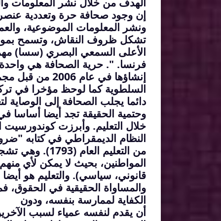
الهدف من خلال نشر المعلومات وال
إن وجود صحافة حرة وتعددية عنصر
ونشر المعلومات الموضوعية، والع
تشكل
ظروف النقاش، وتسمح بمواجه
الأعلى السمعي البصري (سسا) مه
فرنسا. ". حرية الصحافة هي واحدة 
إنشاؤها في عام 2006 من قبل مجموعة الصحافة الإيكونوميست.
السلطوية كما لوحظ مؤخرا في تركي
دائما يجلب الصحافة إلى الوصاية لت
وحتمية الحقيقة تجد أيضا أساسا ف
خلال التعليم. وأبرزت كوندورسيت ا
النظام الديمقراطي في كتابه "ضرو
من التعليم العام (1793). وهي تشجع على إقامة حد أدنى من التعليم المشترك للجميع
المواطنين، بحيث لا يمكن لأي منهم 
قانوني، سياسي). والتعليم هو أيضا
والمساواة الحقيقية في الحقوق، فم
الكفاية لممارسة بنفسه، ودون
أن يقدم لنفسه عمياء لسبب الآخرين،