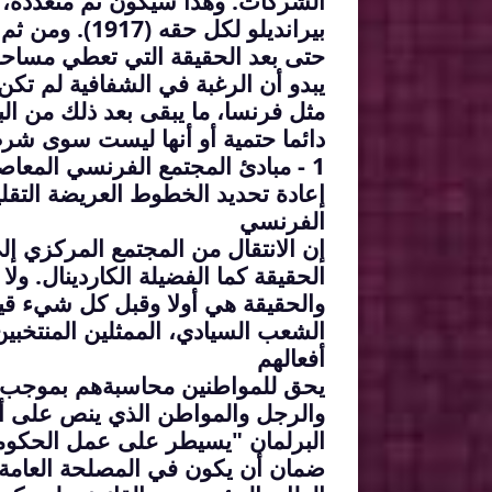
الشركات. وهذا سيكون ثم متعددة، 
بيرانديلو لكل حقه (1917). ومن ثم فإن الحقيقة ستفقد اهتمامها لصالح الخطابات المتعددة،
حتى بعد الحقيقة التي تعطي مساح
يبدو أن الرغبة في الشفافية لم تك
مثل فرنسا، ما يبقى بعد ذلك من ال
دائما حتمية أو أنها ليست سوى شرط 
1 - مبادئ المجتمع الفرنسي المعاصر تجعل شرط الحقيقة ضرورة حتمية
إعادة تحديد الخطوط العريضة التقلي
الفرنسي
إن الانتقال من المجتمع المركزي إ
الحقيقة كما الفضيلة الكاردينال. و
والحقيقة هي أولا وقبل كل شيء قيم
الشعب السيادي، الممثلين المنتخبين
أفعالهم
يحق للمواطنين محاسبةهم بموجب المادة 15 من شر
والرجل والمواطن الذي ينص على أن
البرلمان "يسيطر على عمل الحكومة" (المادة 24 من دستور 
ضمان أن يكون في المصلحة العامة. 