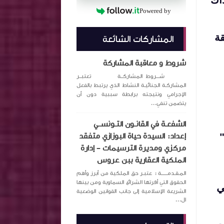
Powered by
قة
المشاركات الشائعة
شروط و معاقبة المشاركة
شـــروط المشاركــة تعتبــر
المشاركـة الجنائيـة النشاط الذي يرتبط بالفعل
الإجرامي ونتيجته برابطة سببية دون أن
يتضمن تنفي...
الشفعـة في القانـون التـونســي
"
إعداد: السيدة حياة البوزازي متفقد
مركزي ومديرة الترسيمات – إدارة
الملكية العقارية ببن عروس
المـقـدمــــــة : عتبـر حق الملكية من أبرز وأهم
الحقوق التي أقرتها الشرائع السماوية ومن بينها
ي
الشريعة الإسلامية إلى جانب القوانين الوضعية
ال...