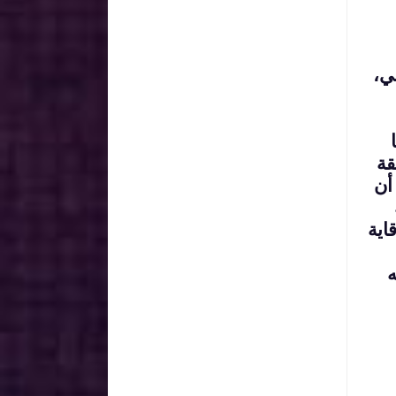
ي،
قة
أن
اية
ه