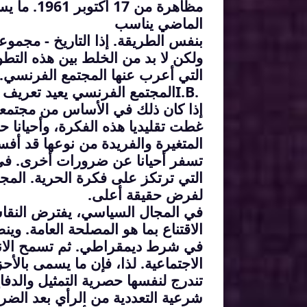
الماضي يناسب
بنفس الطريقة. إذا التاريخ - مجموعة
ولكن لا بد من الخلط بين هذه التطو
التي أعرب عنها المجتمع الفرنسي
.
I.B.
المجتمع الفرنسي يعيد تعريف ح
إذا كان ذلك في الأساس من مجتمعنا،
غطت تقليديا هذه الفكرة، وأحيانا ح
المتغيرة والفريدة من نوعها قد أفس
تسفر أحيانا عن ضرورات أخرى
.
في
التي ترتكز على فكرة الحرية. المج
لفرض حقيقة أعلى
.
في المجال السياسي، يفترض النقاش 
الاقتناع بما هو المصلحة العامة.
في شرط ديمقراطي. ثم تسمح الانتخ
الاجتماعية. لذا، فإن ما يسمى بال
تندرج لنفسها حصرية التمثيل والد
شرعية التعددية من الرأي بعد الضرور