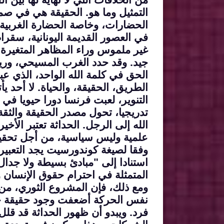
التمثيل وما هو. الحقيقة هي في صمي
الحضارات، وخاصة الحضارة الغربية
ف
ي العصور القديمة اليونانية، سقر
غير ملموس وراء المظاهر المتغيرة ف
جيد. وقد حدد الغرب المسيحي، وري
الحق في كلمة الله الواحد، الذي عب
الطريق، الحقيقة، والحياة. لا أحد ي
التنوير، لعبت فرنسا دورا حيويا في 
تدريجيا، تحول مصدر الحقيقة والثق
الله إلى الرجل. الحداثة تعتبر الأخ
علمية وليس سياسية، من أجل تحقيق 
وفقا لصيغة كوندورسيت يجد التعبي
استنادا إلى "مبادئ بسيطة ولا جدال
المتمثلة في احترام حقوق الإنسان
و
ومع ذلك، فإن المشروع الثوري، من خ
نفس الحركة أضعفت وجود حقيقة جم
فرد. ويبدو أن ظهور الحداثة قد قل