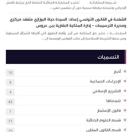
شـــروط المشاركــة تعتبــر المشاركـة الجنائيـة النشاط الذي يرتبط بالفعل
الإجرامي ونتيجته برابطة سببية دون أن يتضمن تنفي...
الشفعـة في القانـون التـونســي إعداد: السيدة حياة البوزازي متفقد مركزي
ومديرة الترسيمات – إدارة الملكية العقارية ببن عروس
المـقـدمــــــة : عتبـر حق الملكية من أبرز وأهم الحقوق التي أقرتها الشرائع السماوية
ومن بينها الشريعة الإسلامية إلى جانب القوانين الوضعية ال...
التسميات
أخبار
10
الإجراءات الجماعية
8
التشريع الإسلامي
4
شمعناها
43
قانون الإسثمار
1
قسم العلوم الجنائية
77
قسم القانون المقارن
25