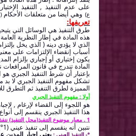
على عدم التنفيذ , التنفيذ الإختيا
وهي أيضا من متعلقات الأحكام
ع)
(
تعريفها:
طرق التنفيذ هي الوسائل التي يتيحها
هذه المادة في إطار النظرية العامة 
الذي لا يؤدي دينه ( الذي يخل بإلتز
يكون إختياري أو إجباري بإلزام الم
المادة تندرج في قانون المرافعات ن
بإعتبار أن شرط التنفيذ الجبري هو ا
تشكل مفهوم التنفيذ الجبري لا بد
المميزة لطرق التنفيذ ثم التطرق للأ
أولا : مفهوم التنفيذ الجبري
هو اللجوء إلى القضاء لإرغام , لإجبا
هذا التنفيذ الجبري ينقسم إلى أنواع
1
. معيار موضوع التنفيذ(محل التنفيذ) ننفذ
نتبين أنه ينقسم إلى تنفيذ عيني (1°) و تنفيذ بدني (2°)
يعني إجبار المدين عل
°- التنفيذ العيني :