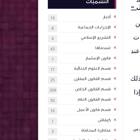
التسميات
ل –
أخبار
10
ن
الإجراءات الجماعية
8
ات
التشريع الإسلامي
4
شمعناها
ارة عند
43
قانون الإسثمار
1
قسم العلوم الجنائية
77
ي وذلك
قسم القانون المقارن
25
قسم القانون الخاص
ذا
309
قسم القانون العام
50
قسم قانون الأعمل
16
كيفاش
1
غ من
مناظرة المحاماة
3