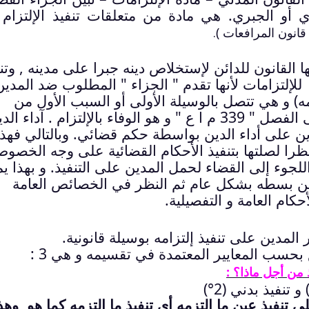
ري أو الجبري. هي مادة من متعلقات تنفيذ الإلتزام
 قانون المرافعات )
.
 القانون للدائن لإستخلاص دينه جبرا على مدينه , وتن
للإلتزامات لأنها تقدم " الجزاء " المطلوب ضد المدين
امه) و هي تتصل بالوسيلة الأولى أو السبب الأول من
أسباب إنقضاء الإلتزامات على معنى الفصل " 339 م ا ع " و هو الوفاء بالإلتزام . آداء ا
دين على أداء الدين بواسطة حكم قضائي. وبالتالي فهذ
ظرا لصلتها بتنفيذ الأحكام القضائية على وجه الخصو
للجوء إلى القضاء لحمل المدين على التنفيذ. و بهذا ي
 من بسطه بشكل عام ثم النظر في الخصائص العامة
حكام العامة و التفصيلية.
ر المدين على تنفيذ إلتزامه بوسيلة قانونية.
 بحسب المعايير المعتمدة في تقسيمه و هي 3 :
 من أجل ماذا؟ :
ى تنفيذ عين ما إلتزمه أي تنفيذ ما إلتزمه كما هو, وهذ