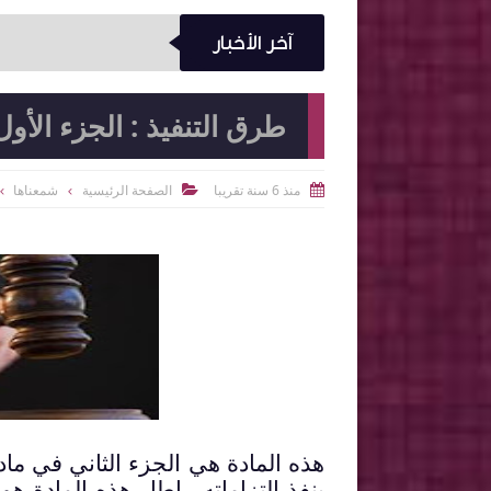
آخر الأخبار
طرق التنفيذ : الجزء الأول
منذ 6 سنة تقريبا
الصفحة الرئيسية
شمعناها


هذه المادة هي الجزء الثاني في مادة
ينفذ إلتزاماته . إطار هذه المادة هو