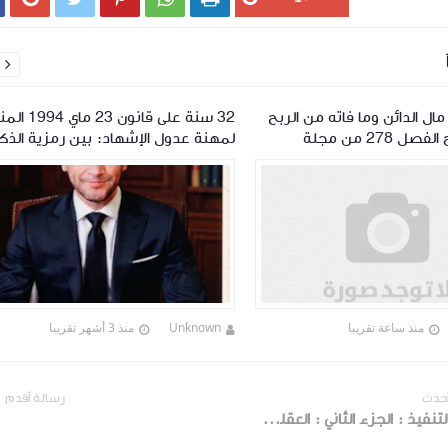

ل الدائن وما فاته من الربح
32 سنة على قانون 23
حقيقة: شرح الفصل 278 من مجلة
لمهنة عدول الإشهاد: بين رمزية الذك
لعقود
وضرورة المراجعة
منذ ساعة تقريبا
Unknown
منذ 3 أشهر تقريبا
أحدث
رسالة أقدم
طرق التنفيذ : الجزء الثاني : العقلة التحفظية