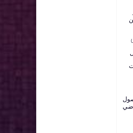
ن
)
سائل
ت
صول
قاضي