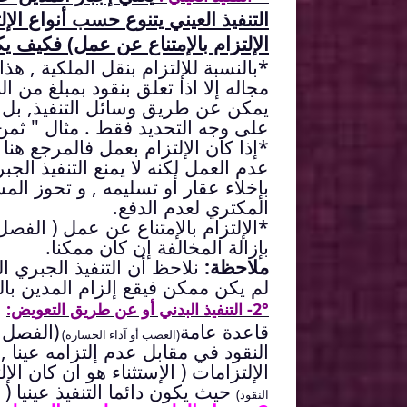
التنفيذ العيني يتنوع حسب أنواع الإل
الإلتزام بالإمتناع عن عمل) فكيف يك
*بالنسبة للإلتزام بنقل الملكية , هذا
مجاله إلا اذا تعلق بنقود بمبلغ من ال
يمكن عن طريق وسائل التنفيذ, بل و
على وجه التحديد فقط . مثال " ثمن ا
عدم العمل لكنه لا يمنع التنفيذ الجب
بإخلاء عقار أو تسليمه , و تحوز الم
المكتري لعدم الدفع.
بإزالة المخالفة إن كان ممكنا.
ملاحظة:
نلاحظ أن التنفيذ الجبري 
لم يكن ممكن فيقع إلزام المدين با
2°- التنفيذ البدني أو عن طريق التعويض:
قاعدة عامة
(الغصب أو آداء الخسارة)
النقود في مقابل عدم إلتزامه عينا ,
الإلتزامات ( الإستثناء هو ان كان الإ
حيث يكون دائما التنفيذ عينيا ( أ
النقود)