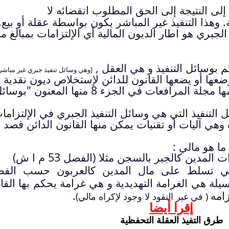
لى النتيجة إلى الحق المطلوب انقضائه لا
وهذا التنفيذ غير المباشر يكون بواسطة عقلة أو بيع.
 الجبري هو اطار الديون المالية أي الإلتزامات بمبالغ م
تم بوسائل التنفيذ و هي العقل ,
(وهي وسائل تنفيذ جبري غير مباشر
وضعها أو يضعها القانون للدائن لإستخلاص ديون نقدية
بمبالغ نقدية جبرا على المدين, تنظمها مجلة المرافعات في الجزء 8 منها المعنون "بو
التنفيذ التي هي وسائل التنفيذ الجبري في الإلتزاما
 وهي آليات أو تقنيات يمكن منها القانون الدائن قصد
ما هو مالي :
دين كالجبر بالسجن مثلا (الفصل 53 م ا ش)
تي تسلط على مال المدين كالعربون حسب الف
ع. و أهم وسيلة هي الغرامة التهديدية و هي غرامة يحكم بها ال
زامه
.
( في غير النقود لا وجود لإكراه مالي)
إقرا أيضا
طرق التفيذ العقلة التحفظية