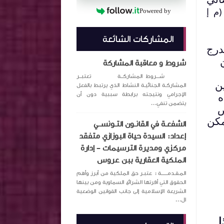
(م إ
Powered by
المشاركات الشائعة
درج
شروط و معاقبة المشاركة
شـــروط المشاركــة تعتبــر
لدين
المشاركـة الجنائيـة النشاط الذي يرتبط بالفعل
ه
الإجرامي ونتيجته برابطة سببية دون أن
يتضمن تنفي...
ص
مكن
الشفعـة في القانـون التـونســي
إعداد: السيدة حياة البوزازي متفقد
مركزي ومديرة الترسيمات – إدارة
الملكية العقارية ببن عروس
المـقـدمــــــة : عتبـر حق الملكية من أبرز وأهم
الحقوق التي أقرتها الشرائع السماوية ومن بينها
الشريعة الإسلامية إلى جانب القوانين الوضعية
ال...
ا