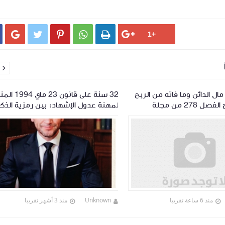






ل الدائن وما فاته من الربح
32 سنة على قانون 23
حقيقة: شرح الفصل 278 من مجلة
لمهنة عدول الإشهاد: بين رمزية الذك
لعقود
وضرورة المراجعة
منذ 6 ساعة تقريبا
Unknown
منذ 3 أشهر تقريبا