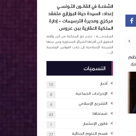
الشفعـة في القانـون التـونســي
إعداد: السيدة حياة البوزازي متفقد
مركزي ومديرة الترسيمات – إدارة

الملكية العقارية ببن عروس
المـقـدمــــــة : عتبـر حق الملكية من أبرز وأهم

الحقوق التي أقرتها الشرائع السماوية ومن بينها
الشريعة الإسلامية إلى جانب القوانين الوضعية
ال...
 ماي 1994 المنظم
القوة التنفيذية للحجة العادلة المحررة من
الإختصاص الترابي
رى
عدول الإشهاد
الإندماج في نظام 
التسميات
أخبار
10
الإجراءات الجماعية
8
التشريع الإسلامي
4
شمعناها
43
Unknown
منذ 3 أشهر تقريبا
Unknown
منذ
قانون الإسثمار
1
قسم العلوم الجنائية
77