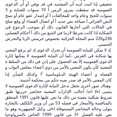
تحقيقي إذا اثبت لديه أن المشتبه في قد توفي أو أن الدعوى
العمومية قد سقطت بمرور الزمن أ
10
سنوات للجناية و
3
سنوات للجنح وعام واحد للمخالفات أ أو إصدار عفو عام أو نسخ
النص الجزائي أ صياغة نص جديد أ أو اتصال القضاء أو وقع صلح
في الحالات التي أجازها القانون ذلك أو بموجب الرجوع في
الشكاية إذا كانت شرطا لازما في التتبع من ذلك أ أحكام الفصلين
236
و
226
منم المجلة الجزائية بخصوص جريمتي الزنا والتحرش
الجنسي.
إذ لا يمكن للنيابة العمومية أن نخرك الدعوى إذ لم يرفع المعني
بها شكاية في الغرص ،كما أن النيابة العمومية لا يمكنها إثارة
الدعوى العمومية إلا بعد الحصول على إذن في ذلك من السلط ة
المعنية كأن يكون المعني بالأمر من ذوي أعضاء مجلس النواب و
ا
القضاة و أعضاء الهيئة الدبلوماسية
ا وكذلك الشأن إذا
كان
المعني بالأمر قد صدر ضبه حكم من محكمة أجنبية.
وهناك صور أخرى نجعل تدخل النيابة لإثارة الدعوى العمومية لا
يتسى اءلا اءذا أحالت الإدارات المعنية ححاضر حررتها طبق
شروط شكلية معينة من ذلك ما نص عليها قانون
1991
المتعلق
بالمنافسة والأسعار في فصله
53
من أن وزبر الككلف بالتجارة
يتولى وحالة المحاضر المستوفاة اءلى وكيل الجمهورية وهو ما
نص عليه الفصل
31
من قانون
1999
الخاص بالمترولوجيا