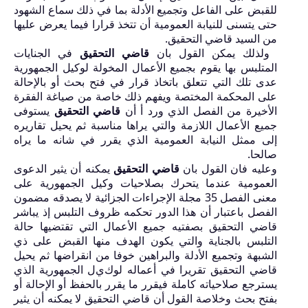
للقبض على الفاعل وتجميع الأدلة بما في ذلك سماع الشهود
حتى يتسنى للنيابة العمومية أن تتخذ قرارا فيما يعرض عليها
من السيد قاضي التحقيق.
ولذلك يمكن القول بان
قاضي التحقيق
في الجنايات
المتلبس بها يقوم بجميع الأعمال المخولة لوكيل
الجمهورية
عدى تلك التي تتعلق باتخاذ قرار في فتح بحث أو بالإحالة
على المحكمة المختصة ويفهم ذلك خاصة من صياغة الفقرة
الأخيرة من الفصل الذي ورد أ أن
قاضي التحقيق
يستوفى
جميع الأعمال اللازمة والتي يراها مناسبة ثم يحيل تقاريره
إلى ممثل النيابة العمومية الذي يقرر في شانه ما يراه
صالحا.
وعليه فان القول بان
قاضي التحقيق
يمكنه أن يثير الدعوى
العمومية عندما يتحرك بصلاحيات وكيل الجمهورية على
معنى الفصل
35
مجلة الإجراءات الجزائية لا يصدقه مضمون
الفصل باعتبار أن هذا الدور تحكمه ظروف التلبس إذ يباشر
قاضي التحقيق بصفتيه جميع الأعمال التي تقتضيها حالة
التلبس بالجناية والتي يكون الهدف منها القبض على ذي
الشبهة وتجميع الأدلة والبراهين خوفا من انقراضها ثم يحيل
قاضي التحقيق تقريرا في أعماله لوك
ي
ل الجمهورية الذي
يسترجع صلاحياته كاملة فيقرر ما يقرر بالحفظ أو الإحالة أو
بفتح بحث وخلاصة القول أن قاضي التحقيق لا يمكنه أن يثير