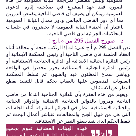
الصورة فقد عهد المشرع في صلاحيته إثارة الدعوى
العمومية ويمكن أن يضيف أن
قا
ضي الناحية يتقمص الدورين
معا أي دور القاضي الجالس ودور ممدل النيابة ا لعمومية
باعتبار أن أعضاء النيابة العمومية لا يحضرون في جلسات
المحاكمات الجزائية لدى
قا
ضي الناحية .
د-
صورح الفصل
295
من م.ا.ج :
نص الفصل
295
م أ ج على: انه إذا ارتكب جنحة أو مخالفة أثناء
انعقاد الجلسة فان قاضي الناحية أو رئيس المحكمة الابندائية أو
رئس الدائرة الجنائية الابندائية أو الدائرة الجناحية الاسنئنافية أو
رئيس الدائرة الجنائية الاسنننافية يحرر محضرا في الواقعة
ويباشر سماع المظنون فيه والشهود ثم تسلط المحكمة
العقوبات المنصوص عليها بالعقاب بحكم قابل للتنفيذ بقطع
النظر عن الاستئناف.
ويفهم من هذه الفقرة بأن للدائرة الجناحية ابتدءا من قاضي
الناحية ومرورا بالدوائر الجناحية الابتدائية والدوائر الجنائية
والجنائية الاستئنافية تنظر في الجرائم المقترفة أثناء الجلسات
التي هي من قبيل الجنح والمخالفات فتباشر أعمال البحث ثم
تلفط الحكم الذي ينفذ بقطع النظر عن الاستئناف.
فهذه الهيئات القضائية تقوم بجميع
الأعمال بما في ذلك إثارة الدعوى العمومية