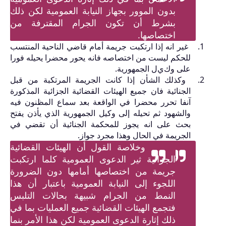
بدون الموور بجهاز النيابة العمومية لكن ذلك
بشرط أن تكون الجرام المقترفة من
اختصاصها.
غير انه إذا ارتكبت جريمة أمام قاضي الناحية المنتسب
للحكم ليست من اختصاصه فانه يحور محضرا يحيله فورا
على وك
ي
ل الجمهورية.
وكذلك الشأن إذا كانت الجريمة المرتكبة من قبل
الجنائية فان جميع الهيئات القضائية الجزائية المذكورة
آنفا تحرر محضرا في الواقعة بعد سماع المظنون فيه
والشهود ثم تحيله إلى وكيل
الجمهورية الذي يأذن يفتح
بحث على انه يجوز للمحكمة الجنائية أن تقضي في
الجريمة في الحال وهذا مجرد جواز.
وخلاصة القول أن الهيئات القضائية
الجزائية ثير الدعوى العمومية كلما ارتكبت
جريمة من اختصاصها أمامها دون الضرورة
اللجوء إلى النيابة العمومية باعتبار أن هذا
النمط من الجرام شبيهة بحالات التلبس
فتجمع الهيئات القضائية جميع العمليات بما في
ذلك إثارة الدعوى العمومية لكن هذا الأمر بنما