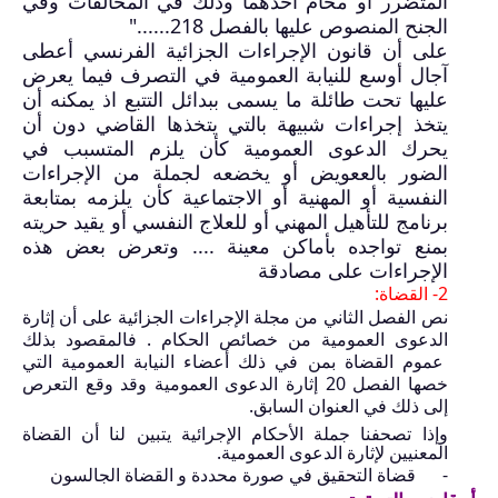
المتضرر أو محام أحدهما وذلك في المخالفات وفي
الجنح المنصوص عليها بالفصل
218
......"
على أن
ق
انون الإجراءات الجزائية الفرنسي
أعطى
آجال أوسع للنيابة العمومية في التصرف فيما يعرض
عليها تحت طائلة ما يسمى ببدائل التتبع اذ يمكنه أن
يتخذ إجراءات شبيهة بالتي يتخذها القاضي دون أن
يحرك الدعوى العمومية كأن يلزم المتسبب في
الضور بالععويض أو يخضعه لجملة من الإجراءات
النفسية أو المهنية أو الاجتماعية كأن يلزمه بمتابعة
برنامج للتأهيل المهني أو للعلاج النفسي أو يقيد حريته
بمنع تواجده بأماكن معينة .... وتعرض بعض هذه
الإجراءات على مصادقة
2- القضاة:
نص الفصل الثاني من مجلة الإجراءات الجزائية على أن إثارة
الدعوى العمومية من خصائص الحكام . فالم
ق
صود بذلك
عموم القضاة بمن في ذلك أعضاء النيابة العمومية التي
خصها الفصل
20
إثارة الدعوى العمومية وقد وقع التعرص
إلى ذلك في العنوان السابق.
وإذا تصحفنا جملة الأحكام الإجرائية يتبين لنا أن القضاة
المعنيين لإثارة الدعوى العمومية.
-
قضاة التحقيق في صورة محددة و القضاة الجالسون