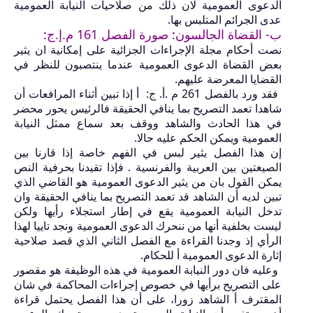
الدعوى العمومية لان ذلك من صلاحيات النيابة العمومية
عدى الجرائم المتلبس
بها.
ب-
القضاة الجالسون: صورة الفصل
161
م.إ.ج:
نصت أحكام مجلة الإجراءات الجزائية على إمكانية ان يثير
بعض القضاة الدعوى العمومية عندما ينتصبون للنظر في
القضايا المعرضة عليهم.
فقد ورد بالفصل
261
م .أ. ج: أ إذا تبين أثناء المرافعات أن
شاهدا تعمد التصريح بما ينافي الحقيقة فالرئيس يحور محضر
في هذا الحادث والشاهد ووقف بعد سماع ممثل النيابة
العمومية ويمكن الحكم عليه حالا.
إن هذا الفصل يثير لبس في الفهم خاصة إذا قارنا بين
الصيغتين بين العربية والفرنسية . فإذا تقيدنا بحرفية النص
يمكن القول بان من يثير الدعوى العمومية هو القاضي الذي
تبين لديه أن الشاهد قد تعمد التصريح بما ينافي الحقيقة وان
تدخل النيابة العمومية يقع في إطار استجلاء رأيها ولكن
ليست بخلفية أنها من ننحرك الدعوى العمومية ونجد تاييا لهذا
الرأي إذ وجدنا القراءة مع الفصل الثاني الذي قصد صلاحية
إثارة الدعوى العمومية أ للحكام.
وعليه فان دور النيابة العمومية في هذه الوظيفة هو مقصور
على التصريح برأيها في خصوص إجراءات المحاكمة في شان
المقترف أ الشاهد زورا، على أن هذا الفصل يحتمل قراءة