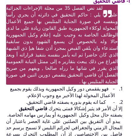
أ- قاضي التحقيق
لقد نص الفصل
35
من مجلة الإجراءات الجزائية
على ما يلي : حاكم التحقيق في دائرته أن يجري رأسا
وبنفسه في صورة الجناية المتلبس بها جميع الأعمال
المخولة لوكلاء الجمهورية طبق القانون زيادة على ما لدى
الوظائف الخاصة به وجيب عليه إعلام وكيل الجمهورية
حالا وله بالخصوص أن يسمع الشهود بدون سابقية
استدعاء وان يلقي القبض بمجرد أذن شفا هيإ ذي الشبهة
الذي كان حاضرا ثم انه يأمر بنفسه بتنفيذ قراراته أ وبعد
الفراغ من ذلك يبعث بتقارير ه إلى ممثل النيابة العمومية
الذي يقرر في شانها ما رراه صالحا , ويفهم من صريح
الفصل أن قاضي التحقيق يتقمص دورين اثنين في صورة
الجناية المتلبس بها .
-
فهو يققمص دور وكيل الجمهورية وبذلك يقوم بجميع
الأعمال المخولة لهذا الأخبر مع وجوب الإعلام.
-
كما انه يقوم بدوره بصفته قاضي التحقيق.
إلا أن الأمر قد يثير إشكالا فمتى يتحرك
قاضي التحقيق
بصفته حال محل وكيل
الجمهورية أو يمارس مهامه الخاصة.
يبدو أن التفريق بين الصلتين على غاية العصر باعتبار أن
المجال الزمني والجغرافي لجرائم التلبس لا تسمح برسم حد
فاصل بين الاختصاصين إذ أن المطلوب التحرك بسرعة