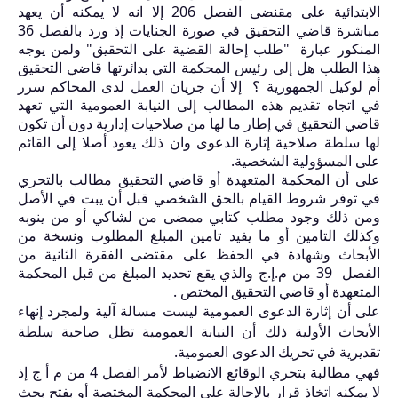
الابتدائية على مقنضى الفصل
206
إلا انه لا يمكنه أن يعهد
مباشرة قاضي التحقيق في صورة الجنايات إذ ورد بالفصل
36
المنكور عبارة "طلب إحالة القضية على التحقيق" ولمن يوجه
هذا الطلب هل إلى رئيس المحكمة التي بدائرتها قاضي التحقيق
أم لوكيل الجمهورية ؟ إلا أن جريان العمل لدى المحاكم سرر
في اتجاه تقديم هذه المطالب إلى النيابة العمومية التي تعهد
قاضي التحقيق في إطار ما لها من صلاحيات إدارية دون أن تكون
لها سلطة صلاحية إثارة الدعوى وان ذلك يعود أصلا إلى القائم
على المسؤولية الشخصية.
على أن المحكمة المتعهدة أو قاضي التحقيق مطالب بالتحري
في توفر شروط القيام بالحق الشخصي قبل أن يبت في الأصل
ومن ذلك وجود مطلب كتابي ممضى من لشاكي أو من ينوبه
وكذلك التامين أو ما يفيد تامين المبلغ المطلوب ونسخة من
الأبحاث وشهادة في الحفظ على مقتضى الفقرة الثانية من
الفصل
39
من م.إ.ج والذي يقع تحديد المبلغ من قبل
المحكمة
المتعهدة أو قاضي التحقيق المختص .
على أن إثارة الدعوى العمومية ليست مسالة آلية ولمجرد إنهاء
الأبحاث الأولية ذلك أن النيابة العمومية تظل صاحبة سلطة
تقديرية في تحريك الدعوى العمومية.
فهي مطالبة بتحري الوقائع الانضباط لأمر الفصل
4
من م أ ج إذ
لا يمكنه اتخاذ قرار بالإحالة على المحكمة المختصة أو بفتح بحث