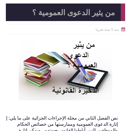
من يثير الدعوى العمومية ؟
منذ 5 سنة تقريبا

نص الفصل الثاني من مجلة الإجراءات الجزائية على ما يلي: إ
إثارة الدعوى العمومية وممارستها من خصائص الحكام
والموظفين النين أناطها القانون بعهدتهم . ويمكن إثارة