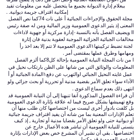
ببعلام إدارة الديوانة بجميع ما يتحصل عليه من معلومات تفيد
إمكانية اقتراف جريمة ديوانية.
.
مجلة الحقوق والإجراءات الجبائية أ على نات
74
كما نص الفصل
المعنى إذ يثير الدعوى العمومية وزير المالية ومن له صفة رئيس
اا ويضيف الفصل بأنه بالنسبة
٠
إدارة مركزية أو جهوية لاداءات
مخالفات الجبائية الجزائية الموجبة لعقوبة بدنية فان إثارة
لجنة تضبط تركيبتها
١
الدعوى العمومية لا تتم إلا بعد اخذ رأ
ومهامها وطرق عملها بمقتضى أمر .
ا من نات المجلة النيابة العمومية بإحالة كل
8
كما ألزم الفصل
المعلومات والوثائق التي من شانها على الظن بارتكاب نحيل في
عمل غايته النحيل الجبائي اوالتهرب عن دفع
١
المادة الجبائية أو أ
الأداء سواء تعلق الأمر بقضية مدنية أو تحررية أو بحث جزائي ولو
انتهى ذلك بعدم سماع الدعوى .
أن قراءة الفصول المذكورة آنفا تنبهنا إلى أن النيابة العمومية قد
وقع تهميشها بشكل صريح فيما له علاقة بإثارة الدعوى العمومية
بل كلفت بادوار أخرى ليست من اختصاصها كان طلب منها أن
تعلم الإدارات المعنية بما من شانه أن يفيد اقتراف جريمة جبائية
أو ديوانية حتى ولو تعلق الأمر بقضايا مدنية أو تجارية , إذ كيف
يتسنى للنيابة العمومية أن تباشر هده الأعمال خارج عن
اختصاصها . بقي أن نشير أن المشرع خص بعض الإدارات بإثارة
الدعوى العمومية قد مكنها