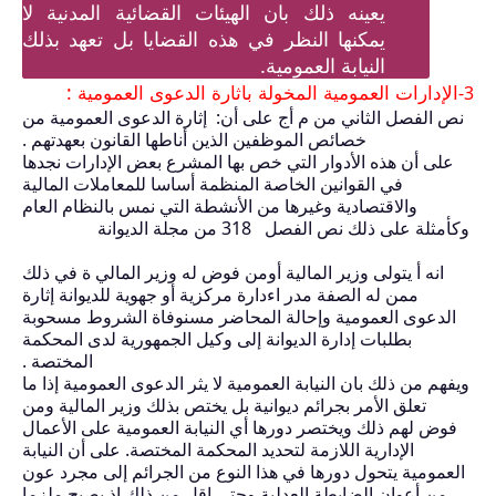
يعينه ذلك بان الهيئات القضائية المدنية لا
يمكنها النظر في هذه القضايا بل تعهد بذلك
النيابة العمومية.
الإدارات العمومية المخولة باثارة الدعوى العمومية :
3-
نص الفصل الثاني من م أج على أن: إثارة الدعوى العمومية من
خصائص الموظفين الذين أناطها القانون بعهدتهم .
على أن هذه الأدوار التي خص بها المشرع بعض الإدارات نجدها
في القوانين الخاصة المنظمة أساسا للمعاملات المالية
والاقتصادية وغيرها من الأنشطة التي نمس بالنظام العام
وكأمثلة على ذلك نص الفصل 318 من مجلة الديوانة
انه أ يتولى وزير المالية أومن فوض له وزير المالي ة في ذلك
ممن له الصفة مدر اءدارة مركزية أو جهوية للديوانة إثارة
الدعوى العمومية وإحالة المحاضر مسنوفاة الشروط مسحوبة
بطلبات إدارة الديوانة إلى وكيل الجمهورية لدى المحكمة
المختصة .
ويفهم من ذلك بان النيابة العمومية لا يثر الدعوى العمومية إذا ما
تعلق الأمر بجرائم ديوانية بل يختص بذلك وزير المالية ومن
فوض لهم ذلك ويختصر دورها أي النيابة العمومية على الأعمال
الإدارية اللازمة لتحديد المحكمة المختصة. على أن النيابة
العمومية يتحول دورها في هذا النوع من الجرائم إلى مجرد عون
من أعوان الضابطة العدلية وحتى اقل من ذلك إذ يصبح ملزما