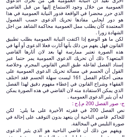
أخرى تفيد أن النيابة العمومية هي من تحرك الدعوى
العمومية من خلال وجود الاستماع إليها من قبل القاضي
الذي حرر محضرا في الواقعة فدور النيابة العمومية في هذا
هو دور ايجابي مفادها تحريك الدعوى حسب الفصول
المعتمدة كأن يطلب ممل العمومية محاكمة الشاهد من اجل
الشهادة زورا .
لكن ما هو الوضع إذا اكتفت النيابة العمومية بطلب تطبيق
القانون فهل يفهم من ذلك بأنها أثارت فعلا الدعوى أو أنها في
هذه الصورة تعتبر ممارسة لها بعد لان أثارها القاضي
المتعهد؟ ذلك أن تحريك الدعوى العمومية يمر حتما عبر
إسناد الفصل لفاعله طبق النص القانوني المجرم. وخلاصة
القول أن الحسم في مسألة تحريك الدعوى العمومية على
معنى أحكام الفصل
161
ليست سهلة الحسم فقد اختلف
الفقهاء وشراح القانون في إعطاء مفهوم دقيق لهذا الفصل
الذي يمكن الاستفادة منه لان القاضي في هذه الصورة يمكن
له أن يثير الدعوى العمومية .
ج-
صور الفصل
200
م.إ.ج :
نص الفصل
200
في فقرته الأخيرة على ما يلي: لكن
للحاكم
قا
ضي ا
لناحية أن يتعهد بدون التوقف
على إحالة في
صورة التلبس في المخالفة.
ويفهم من ذلك أن
قا
ضي الناحية هو الذي يثير الدعوى
العمومية وليس مضطرا لمراجعة النيابة العمومية في هذه