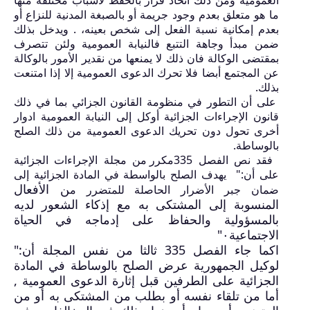
ما هو متعلق بعدم وجود جريمة أو بالصبغة المدنية للنزاع أو
بعدم إمكانية نسبة الفعل إلى شخص بعينه، . ويدخل بذلك
ضمن مبدأ وجاهة التتبع فالنيابة العمومية ولئن تتصرف
بمقتضى الوكالة فان ذلك لا يمنعها من نقدير الأمور بالوكالة
عن المجتمع أبضا فلا تحرك الدعوى العمومية إلا إذا امتنعت
بذلك.
على أن التطور في منظومة القانون الجزائي بما في ذلك
قانون الإجراءات الجزائية أوكل إلى النيابة العمومية ادوار
أخرى تحول دون تحريك الدعوى العمومية من ذلك الصلح
بالوساطة.
فقد نص الفصل
335
مكرر من مجلة الإجراءات الجزائية
على أن:" يهدف الصلح بالواسطة في المادة الجزائية إلى
ن الأفعال
ضمان جبر الأضرار الحاصلة للمتضرر م
المنسوبة إلى المشتكى به مع إذكاء الشعور لديه
بالمسؤولية والحفاظ على إدماجه في الحياة
الاجتماعية
٠"
اكما جاء الفصل
335
ثالثا من نفس المجلة أن:"
لوكيل الجمهورية عرض الصلح بالوساطة في المادة
الجزائية على الطرفين
ق
بل إثارة الدعوى العمومية ,
أما من تلقاء نفسه أو بطلب من المشتكى به أو من